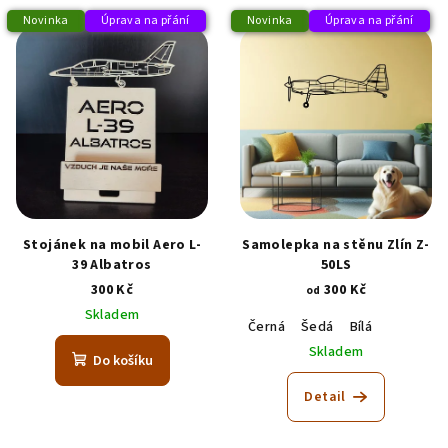
Novinka
Úprava na přání
Novinka
Úprava na přání
Stojánek na mobil Aero L-
Samolepka na stěnu Zlín Z-
39 Albatros
50LS
300 Kč
300 Kč
od
Skladem
Černá
Šedá
Bílá
Skladem
Do košíku
Detail