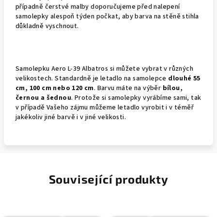
případně čerstvé malby doporučujeme před nalepení
samolepky alespoň týden počkat, aby barva na stěně stihla
důkladně vyschnout.
Samolepku Aero L-39 Albatros si můžete vybrat v různých
velikostech. Standardně je letadlo na samolepce
dlouhé 55
cm, 100 cm nebo 120 cm
. Barvu máte na výběr
bílou,
černou a šednou
. Protože si samolepky vyrábíme sami, tak
v případě Vašeho zájmu můžeme letadlo vyrobit i v téměř
jakékoliv jiné barvě i v jiné velikosti.
Související produkty