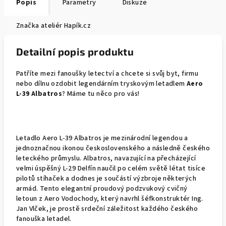
Popis
Parametry
Diskuze
Značka
ateliér Hapík.cz
Detailní popis produktu
Patříte mezi fanoušky letectví a chcete si svůj byt, firmu
nebo dílnu ozdobit legendárním tryskovým letadlem
Aero
L-39 Albatros
? Máme tu něco pro vás!
Letadlo Aero L-39 Albatros je mezinárodní legendou a
jednoznačnou ikonou československého a následně českého
leteckého průmyslu. Albatros, navazující na přecházející
velmi úspěšný L-29 Delfín naučil po celém světě létat tisíce
pilotů stíhaček a dodnes je součástí výzbroje některých
armád. Tento elegantní proudový podzvukový cvičný
letoun z Aero Vodochody, který navrhl šéfkonstruktér Ing.
Jan Vlček, je prostě srdeční záležitost každého českého
fanouška letadel.