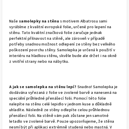
Naše
samolepky na stěnu
s motivem Albatrosu sami
vyrábíme z kvalitní evropské folie, určené pro lepení na
stěnu. Tato kvalitní značková folie zaručuje jednak
perfektní přilnavost na stěně, ale zároveň v případě
potřeby snadnou možnost odlepení ze stěny bez velkého
poškození povrchu stěny. Samolepka je určená k použití v
interiéru na hladkou stěnu, skvěle bude ale držet i na okně
z vnitřní strany nebo na nábytku.
A jak se samolepka na stěnu lepí?
Snadno! Samolepka je
dodávána vyřezaná z folie ve zvolené barvě a nanesená na
speciální průhledné přenášecí folii. Pomocí této folie
nalepíte na stěnu celé lepidlo v jednom kuse a důkladně
uhladíte. Následně ze stěny odlepíte celou průhlednou
přenášecí folii. Na stěně vám pak zůstane jen samotné
letadlo ve zvolené barvě. Pouze upozorňujeme, že stěna
nesmí být při aplikaci extrémně studená nebo mastná. V