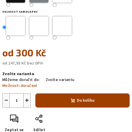
VELIKOST SAMOLEPKY
od
300 Kč
od
247,93 Kč
bez DPH
Měrná
Zvolte variantu
cena:
Můžeme doručit do:
Zvolte variantu
Možnosti doručení
−
+
Do košíku
Zeptat se
Sdílet