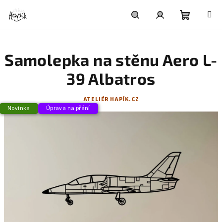
Přejít
na
obsah
Nákupní
Hledat
Přihlášení
Samolepka na stěnu Aero L-
košík
39 Albatros
ATELIÉR HAPÍK.CZ
Novinka
Úprava na přání