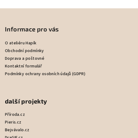
Z
á
p
Informace pro vás
a
O ateliéru Hapík
t
Obchodní podmínky
í
Doprava a poštovné
Kontaktní formulář
Podmínky ochrany osobních údajů (GDPR)
další projekty
Příroda.cz
Pieris.cz
Bejvávalo.cz
DraGIF.cz