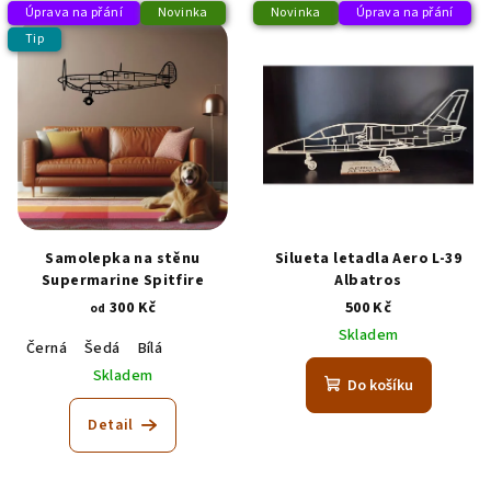
Úprava na přání
Novinka
Novinka
Úprava na přání
Tip
Samolepka na stěnu
Silueta letadla Aero L-39
Supermarine Spitfire
Albatros
300 Kč
500 Kč
od
Skladem
Černá
Šedá
Bílá
Skladem
Do košíku
Detail