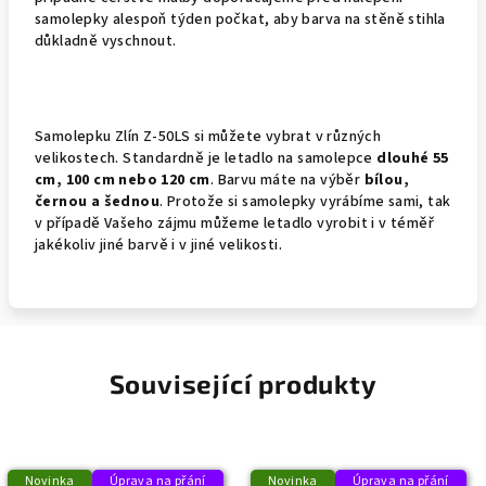
samolepky alespoň týden počkat, aby barva na stěně stihla
důkladně vyschnout.
Samolepku Zlín Z-50LS si můžete vybrat v různých
velikostech. Standardně je letadlo na samolepce
dlouhé 55
cm, 100 cm nebo 120 cm
. Barvu máte na výběr
bílou,
černou a šednou
. Protože si samolepky vyrábíme sami, tak
v případě Vašeho zájmu můžeme letadlo vyrobit i v téměř
jakékoliv jiné barvě i v jiné velikosti.
Související produkty
Novinka
Úprava na přání
Novinka
Úprava na přání