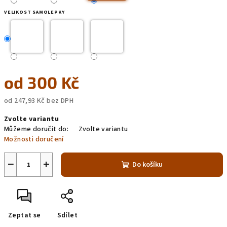
VELIKOST SAMOLEPKY
od
300 Kč
od
247,93 Kč
bez DPH
Měrná
Zvolte variantu
cena:
Můžeme doručit do:
Zvolte variantu
Možnosti doručení
−
+
Do košíku
Zeptat se
Sdílet