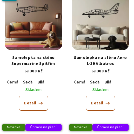
Samolepka na stěnu
Samolepka na stěnu Aero
Supermarine Spitfire
L-39 Albatros
300 Kč
300 Kč
od
od
Černá
Šedá
Bílá
Černá
Šedá
Bílá
Skladem
Skladem
Detail
Detail
Novinka
Úprava na přání
Novinka
Úprava na přání