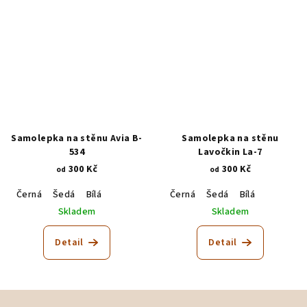
Samolepka na stěnu Avia B-
Samolepka na stěnu
534
Lavočkin La-7
300 Kč
300 Kč
od
od
Černá
Šedá
Bílá
Černá
Šedá
Bílá
Skladem
Skladem
Detail
Detail
Z