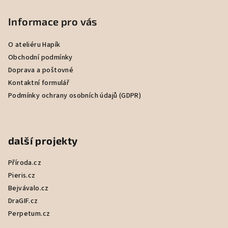
á
p
Informace pro vás
a
O ateliéru Hapík
t
Obchodní podmínky
í
Doprava a poštovné
Kontaktní formulář
Podmínky ochrany osobních údajů (GDPR)
další projekty
Příroda.cz
Pieris.cz
Bejvávalo.cz
DraGIF.cz
Perpetum.cz