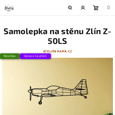
Přejít
na
obsah
Nákupní
Hledat
Přihlášení
Samolepka na stěnu Zlín Z-
košík
50LS
ATELIÉR HAPÍK.CZ
Novinka
Úprava na přání