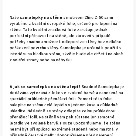
Naše
samolepky na stěnu
s motivem Zlínu Z-50 sami
vyrábíme z kvalitní evropské folie, určené pro lepení na
stěnu. Tato kvalitní značková folie zaručuje jednak
perfektní přilnavost na stěně, ale zároveň v případě
potřeby snadnou možnost odlepení ze stěny bez velkého
poškození povrchu stěny. Samolepka je určená k použití v
interiéru na hladkou stěnu, skvěle bude ale držet i na okně
z vnitřní strany nebo na nábytku.
A jak se samolepka na stěnu lepí?
Snadno! Samolepka je
dodávána vyřezaná z folie ve zvolené barvě a nanesená na
speciální průhledné přenášecí folii. Pomocí této folie
nalepíte na stěnu celé lepidlo v jednom kuse a důkladně
uhladíte. Následně ze stěny odlepíte celou průhlednou
přenášecí folii. Na stěně vám pak zůstane jen samotné
letadlo ve zvolené barvě. Pouze upozorňujeme, že stěna
nesmí být při aplikaci extrémně studená nebo mastná. V
případně čerstvé malby doporučujeme před nalepení