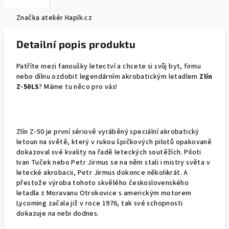
Značka
ateliér Hapík.cz
Detailní popis produktu
Patříte mezi fanoušky letectví a chcete si svůj byt, firmu
nebo dílnu ozdobit legendárním akrobatickým letadlem
Zlín
Z-50LS
? Máme tu něco pro vás!
Zlín Z-50 je první sériově vyráběný speciální akrobatický
letoun na světě, který v rukou špičkových pilotů opakovaně
dokazoval své kvality na řadě leteckých soutěžích. Piloti
Ivan Tuček nebo Petr Jirmus se na něm stali i mistry světa v
letecké akrobacii, Petr Jirmus dokonce několikrát. A
přestože výroba tohoto skvělého československého
letadla z Moravanu Otrokovice s americkým motorem
Lycoming začala již v roce 1976, tak své schopnosti
dokazuje na nebi dodnes.