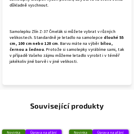
důkladně vyschnout.
Samolepku Zlín Z-37 Čmelák si můžete vybrat v různých
velikostech. Standardně je letadlo na samolepce
dlouhé 55
cm, 100 cm nebo 120 cm
. Barvu máte na výběr
bílou,
černou a šednou
. Protože si samolepky vyrábíme sami, tak
v případě Vašeho zájmu můžeme letadlo vyrobit i v téměř
jakékoliv jiné barvě i v jiné velikosti.
Související produkty
Novinka
Úprava na přání
Novinka
Úprava na přání