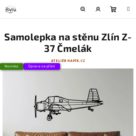
Přejít
na
obsah
Nákupní
Hledat
Přihlášení
Samolepka na stěnu Zlín Z-
košík
37 Čmelák
ATELIÉR HAPÍK.CZ
Novinka
Úprava na přání