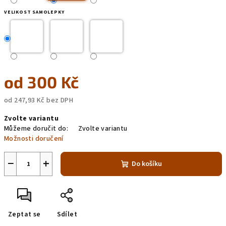
VELIKOST SAMOLEPKY
od
300 Kč
od
247,93 Kč
bez DPH
Měrná
Zvolte variantu
cena:
Můžeme doručit do:
Zvolte variantu
Možnosti doručení
−
+
Do košíku
Zeptat se
Sdílet