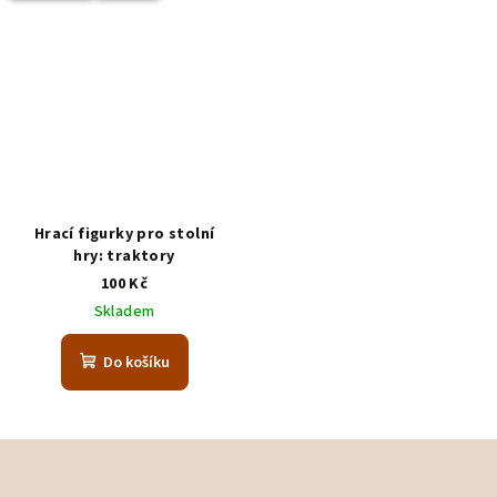
Hrací figurky pro stolní
hry: traktory
100 Kč
Skladem
Do košíku
Z
á