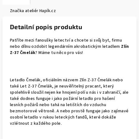
Značka
ateliér Hapík.cz
Detailní popis produktu
Patříte mezi fanoušky letectví a chcete si svůj byt, firmu
nebo dílnu ozdobit legendárním akrobatickým letadlem
Zlín
Z-37 Čmelák
? Máme tu něco pro vás!
Letadlo Čmelák, oficiálním názvem Zlín Z-37 Čmelák nebo
také Let Z-37 Čmelák, je neuvěřitelný pracant, který
spolehlivě sloužil nejen ke hnojení polí u nás i v zahraničí, ale
také dodnes funguje i jako požární letadlo pro hašení
lesních požárů nebo tahá na letištích do vzduchu
bezmotorové větroně. A nebo prostě funguje jako zajímavé
osobní letadlo v rukou leteckých fandů, které dokáže
vzlétnout z každého pole.