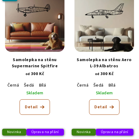
Samolepka na stěnu
Samolepka na stěnu Aero
Supermarine Spitfire
L-39 Albatros
300 Kč
300 Kč
od
od
Černá
Šedá
Bílá
Černá
Šedá
Bílá
Skladem
Skladem
Detail
Detail
Novinka
Úprava na přání
Novinka
Úprava na přání