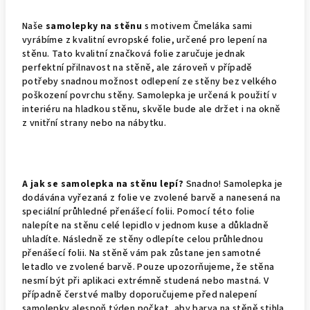
Naše
samolepky na stěnu
s motivem Čmeláka sami
vyrábíme z kvalitní evropské folie, určené pro lepení na
stěnu. Tato kvalitní značková folie zaručuje jednak
perfektní přilnavost na stěně, ale zároveň v případě
potřeby snadnou možnost odlepení ze stěny bez velkého
poškození povrchu stěny. Samolepka je určená k použití v
interiéru na hladkou stěnu, skvěle bude ale držet i na okně
z vnitřní strany nebo na nábytku.
A jak se samolepka na stěnu lepí?
Snadno! Samolepka je
dodávána vyřezaná z folie ve zvolené barvě a nanesená na
speciální průhledné přenášecí folii. Pomocí této folie
nalepíte na stěnu celé lepidlo v jednom kuse a důkladně
uhladíte. Následně ze stěny odlepíte celou průhlednou
přenášecí folii. Na stěně vám pak zůstane jen samotné
letadlo ve zvolené barvě. Pouze upozorňujeme, že stěna
nesmí být při aplikaci extrémně studená nebo mastná. V
případně čerstvé malby doporučujeme před nalepení
samolepky alespoň týden počkat, aby barva na stěně stihla