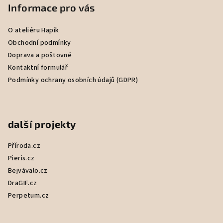
p
Informace pro vás
a
O ateliéru Hapík
t
Obchodní podmínky
í
Doprava a poštovné
Kontaktní formulář
Podmínky ochrany osobních údajů (GDPR)
další projekty
Příroda.cz
Pieris.cz
Bejvávalo.cz
DraGIF.cz
Perpetum.cz