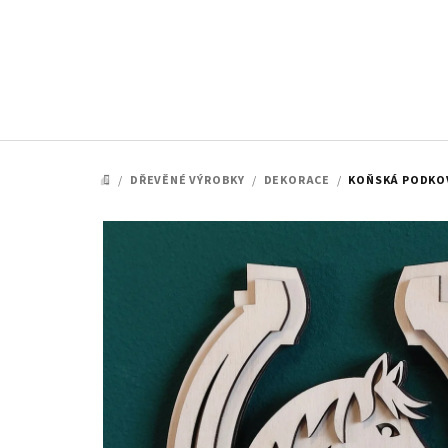
Přejít
na
obsah
/
DŘEVĚNÉ VÝROBKY
/
DEKORACE
/
KOŇSKÁ PODKOV
DOMŮ