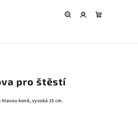
Hledat
Přihlášení
Nákupní
košík
va pro štěstí
s hlavou koně, vysoká 15 cm.