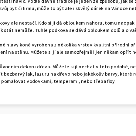
těstí navíc. Podle dávné tradice je jeden ze způsobů, jak se 
svůj byt či firmu, může to být ale i skvělý dárek na Vánoce n
ovy ale nestačí. Kdo si jí dá obloukem nahoru, tomu naopak š
k stát nemůže. Tuhle podkova se dává obloukem dolů a o vaše 
ě hlavy koně vyrobena z několika vrstev kvalitní přírodní př
ení na stěnu. Můžete si jí ale samozřejmě i jen někam opřít n
vodním dekoru dřeva. Můžete si jí nechat v této podobě, ne
ít bezbarvý lak, lazuru na dřevo nebo jakékoliv barvy, které
pomalovat vodovkami, temperami, nebo třeba fixy.