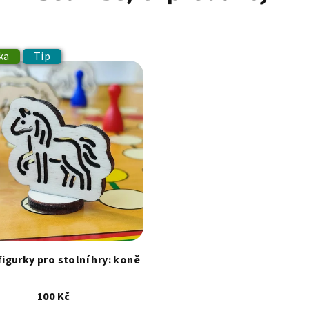
ka
Tip
figurky pro stolní hry: koně
100 Kč