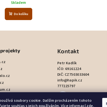
Skladem
Do košíku
 projekty
Kontakt
a.cz
cz
alo.cz
info
@
hapik.cz
.cz
777225797
um.cz
používá soubory cookie. Dalším procházením tohoto
ujete souhlas s jejich používáním. Více informací
zde
.