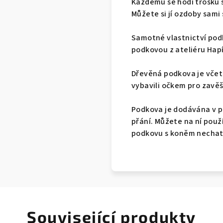
Každému se hodí trošku š
Můžete si jí ozdoby sami 
Samotné vlastnictví podk
podkovou z ateliéru Hapí
Dřevěná podkova je včetn
vybavili očkem pro zavěš
Podkova je dodávána v pů
přání. Můžete na ní použ
podkovu s koněm nechat 
Související produkty