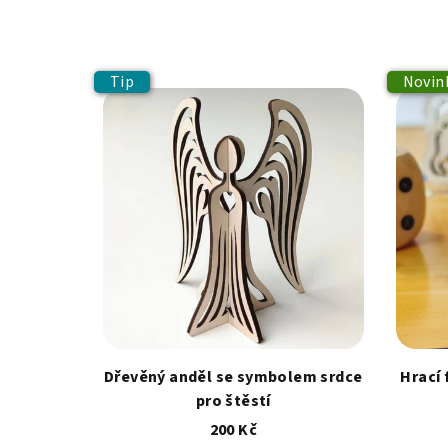
Tip
Novin
Dřevěný anděl se symbolem srdce
Hrací 
pro štěstí
200 Kč