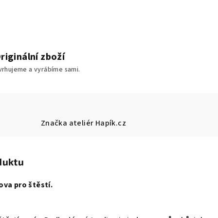
riginální zboží
vrhujeme a vyrábíme sami.
Značka
ateliér Hapík.cz
duktu
ova pro štěstí.