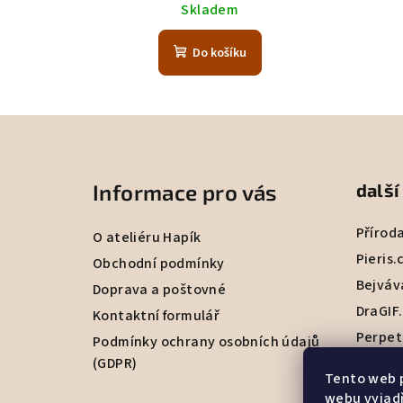
Skladem
Do košíku
Z
á
Informace pro vás
další
p
a
Přírod
O ateliéru Hapík
Pieris.
t
Obchodní podmínky
Bejváv
Doprava a poštovné
í
DraGIF
Kontaktní formulář
Perpet
Podmínky ochrany osobních údajů
(GDPR)
Tento web 
webu vyjadř