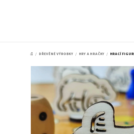
Přejít
na
obsah
/
DŘEVĚNÉ VÝROBKY
/
HRY A HRAČKY
/
HRACÍ FIGUR
DOMŮ