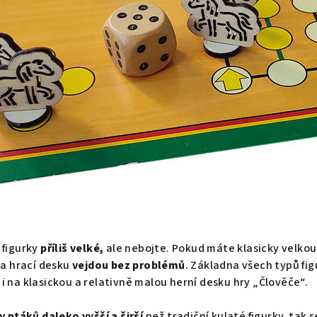
 figurky
příliš velké,
ale nebojte. Pokud máte klasicky velkou 
na hrací desku
vejdou bez problémů
. Základna všech typů fig
i na klasickou a relativně malou herní desku hry „Člověče“.
y ptáků daleko vyšší a širší
než tradiční kulaté figurky, tak