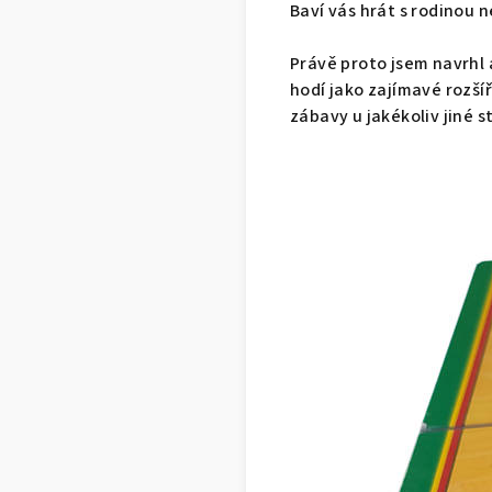
Baví vás hrát s rodinou n
Právě proto jsem navrhl a
hodí jako zajímavé rozší
zábavy u jakékoliv jiné st