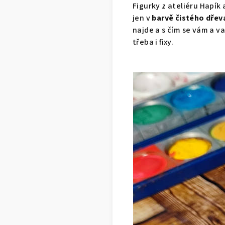
Figurky z ateliéru Hapík 
jen v
barvě čistého dřev
najde a s čím se vám a 
třeba i fixy.