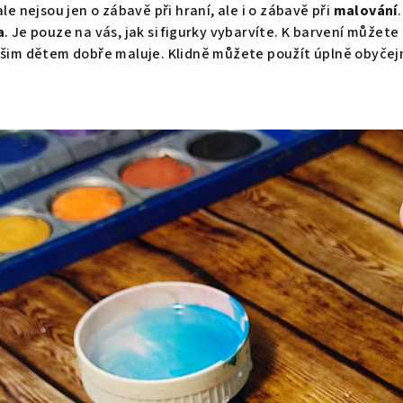
ale nejsou jen o zábavě při hraní, ale i o zábavě při
malování
a
. Je pouze na vás, jak si figurky vybarvíte. K barvení můžet
vašim dětem dobře maluje. Klidně můžete použít úplně obyče