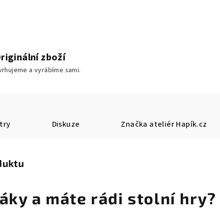
riginální zboží
vrhujeme a vyrábíme sami.
try
Diskuze
Značka
ateliér Hapík.cz
duktu
áky a máte rádi stolní hry?