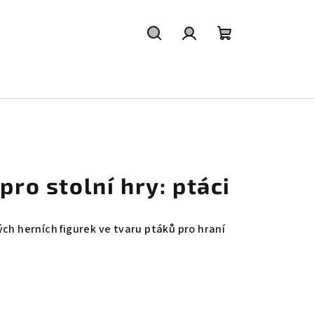
Hledat
Přihlášení
Nákupní
košík
pro stolní hry: ptáci
ých herních figurek ve tvaru ptáků pro hraní