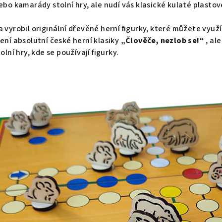
ebo kamarády stolní hry, ale nudí vás klasické kulaté plastov
 vyrobil originální dřevěné herní figurky, které můžete využí
ření absolutní české herní klasiky
„Člověče, nezlob se!“
, al
olní hry, kde se používají figurky.