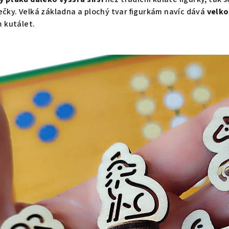
ečky. Velká základna a plochý tvar figurkám navíc dává
velko
 kutálet.