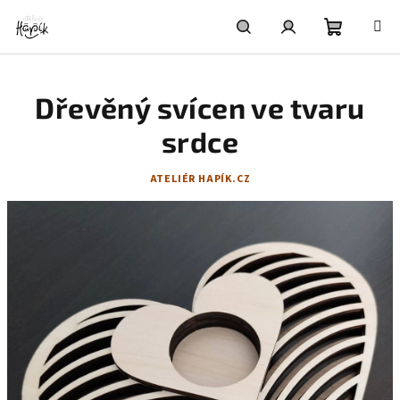
Přejít
na
obsah
Nákupní
Hledat
Přihlášení
Dřevěný svícen ve tvaru
košík
srdce
ATELIÉR HAPÍK.CZ