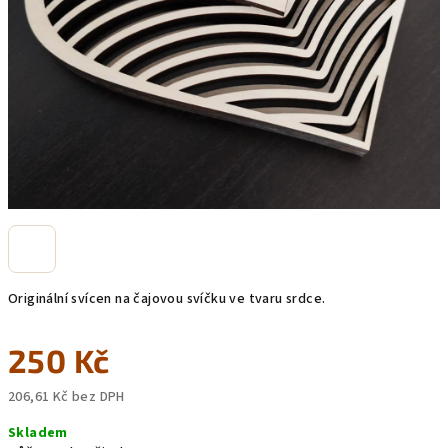
Originální svícen na čajovou svíčku ve tvaru srdce.
250 Kč
206,61 Kč bez DPH
Měrná
Skladem
cena: