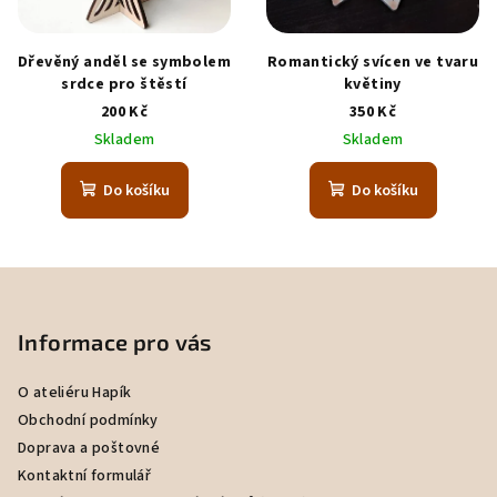
Dřevěný anděl se symbolem
Romantický svícen ve tvaru
srdce pro štěstí
květiny
200 Kč
350 Kč
Skladem
Skladem
Do košíku
Do košíku
Z
á
p
Informace pro vás
a
O ateliéru Hapík
t
Obchodní podmínky
í
Doprava a poštovné
Kontaktní formulář