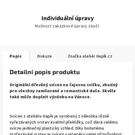
Individuální úpravy
Možnost zakázkové úpravy zboží.
Popis
Diskuze
Značka
ateliér Hapík.cz
Detailní popis produktu
Originální dřevěný svícen na čajovou svíčku, vhodný
pro všechny zamilované a romantické duše. Skvěle
také může doplnit výzdobu na Vánoce.
Svícen z ateliéru Hapík je vyrobený z několika různě
vyřezávaných vrstev kvalitní překližky, což dává celému
svícnu jedinečný plastický vzhled. Díky bohatému
prořezávání vrstev je svícen v interiéru velmi přizpůsobivý